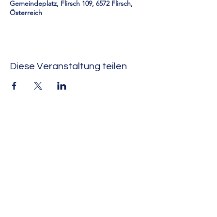
Gemeindeplatz, Flirsch 109, 6572 Flirsch,
Österreich
Diese Veranstaltung teilen
RUA-Rund um Arnföls
Impressum
Datenschutzerklärung
©2026 von RUA - Rund um Arnföls